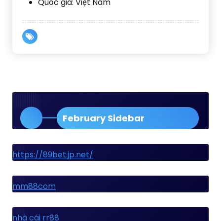
Quốc gia: Việt Nam
February Sidebar
https://89bet.jp.net/
mm88com
nhà cái rr88