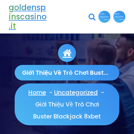
Skip
goldensp
to
inscasino
content
.it
Giới Thiệu Về Trò Chơi Buster Blackjack 8xbet
Home
-
Uncategorized
-
Giới Thiệu Về Trò Chơi
Buster Blackjack 8xbet