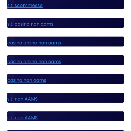
siti scommesse
siti casino non aams
casino online non aams
casino online non aams
casino non aams
siti non AAMS
siti non AAMS